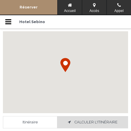
Menu de navigation
Réserver
Accueil
Accès
Appel
Où Sommes-Nous
Hotel Sebino
Offres
Galerie
Contacts
Langue
简体中文
ENGLISH
Facebook
Partager
FRANÇAIS
DEUTSCH
ITALIANO
РУССКИЙ
Itinéraire
CALCULER L'ITINÉRAIRE