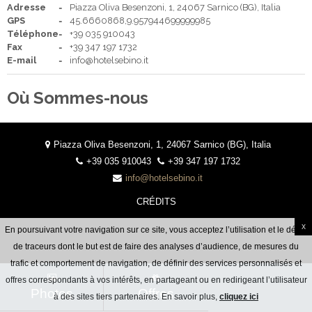
ESPAÑOL
PORTUGUÊS
Adresse
Piazza Oliva Besenzoni, 1, 24067 Sarnico (BG), Italia
GPS
45.6660868,9.957944699999985
Téléphone
+39 035 910043
Fax
+39 347 197 1732
E-mail
info@hotelsebino.it
Où Sommes-nous
Piazza Oliva Besenzoni, 1, 24067 Sarnico (BG), Italia
+39 035 910043
+39 347 197 1732
info@hotelsebino.it
CRÉDITS
x
En poursuivant votre navigation sur ce site, vous acceptez l’utilisation et le dépôt
de traceurs dont le but est de faire des analyses d’audience, de mesures du
trafic et comportement de navigation, de définir des services personnalisés et
offres correspondants à vos intérêts, en partageant ou en redirigeant l’utilisateur
Photos
Offres
à des sites tiers partenaires. En savoir plus,
cliquez ici