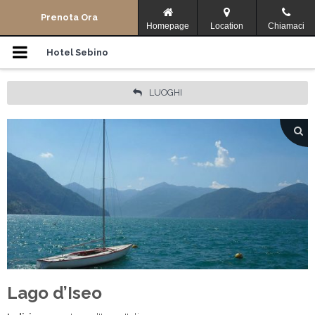
Menu di navigazione
Prenota Ora
Homepage
Location
Chiamaci
Camere
Hotel Sebino
Storia
LUOGHI
Dove Siamo
Dintorni
Offerte
Lingua:
ITALIANO
Facebook
Condividi
Lago d’Iseo