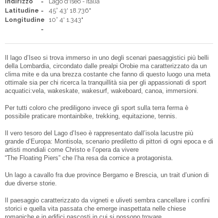
Indirizzo
Lago d'Iseo - Italia
Latitudine
45° 43' 18.736"
Longitudine
10° 4' 1.343"
Il lago d’Iseo si trova immerso in uno degli scenari paesaggistici più belli
della Lombardia, circondato dalle prealpi Orobie ma caratterizzato da un
clima mite e da una brezza costante che fanno di questo luogo una meta
ottimale sia per chi ricerca la tranquillità sia per gli appassionati di sport
acquatici:vela, wakeskate, wakesurf, wakeboard, canoa, immersioni.
Per tutti coloro che prediligono invece gli sport sulla terra ferma è
possibile praticare montainbike, trekking, equitazione, tennis.
Il vero tesoro del Lago d’Iseo è rappresentato dall’isola lacustre più
grande d’Europa: Montisola, scenario prediletto di pittori di ogni epoca e di
artisti mondiali come Christo e l’opera da vivere
“The Floating Piers” che l’ha resa da cornice a protagonista.
Un lago a cavallo fra due province Bergamo e Brescia, un trait d’union di
due diverse storie.
Il paesaggio caratterizzato da vigneti e uliveti sembra cancellare i confini
storici e quella vita passata che emerge inaspettata nelle chiese
romaniche e in edifici nascosti in cui si possono trovare