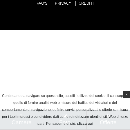
FAQ’S
PRIVACY
CREDITI
x
Continuando a navigare su questo sito, accetti l’utilizzo dei cookie, il cui scopo è
quello di fornire analisi web e misure del traffico dei visitatori e del
comportamento di navigazione, definire servizi personalizzati e offerte su misura
per i tuoi interessi e condividere dati con o reindirizzare utenti di siti Web di terze
Camere
Foto
Offerte
parti. Per saperne di più,
clicca qui