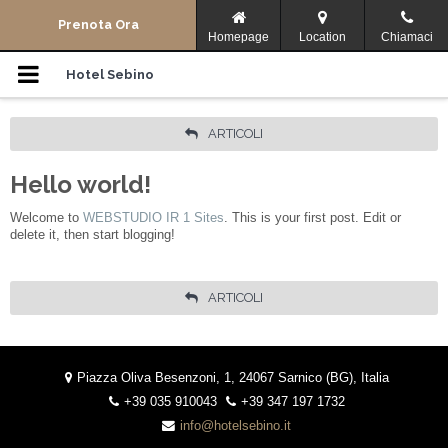
Menu di navigazione
Prenota Ora
Homepage
Location
Chiamaci
Camere
Hotel Sebino
Storia
ARTICOLI
Dove Siamo
Hello world!
Welcome to
WEBSTUDIO IR 1 Sites
. This is your first post. Edit or
Dintorni
delete it, then start blogging!
Offerte
ARTICOLI
Lingua:
Piazza Oliva Besenzoni, 1, 24067 Sarnico (BG), Italia
ITALIANO
Facebook
Condividi
+39 035 910043
+39 347 197 1732
info@hotelsebino.it