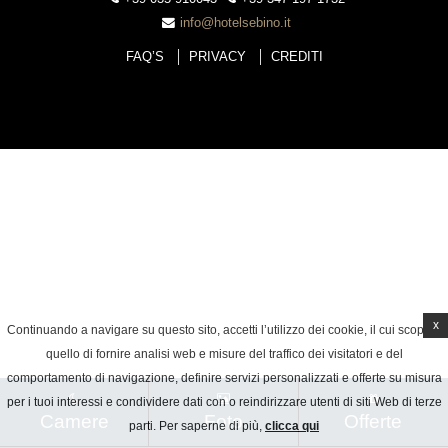
info@hotelsebino.it
FAQ’S
PRIVACY
CREDITI
x
Continuando a navigare su questo sito, accetti l’utilizzo dei cookie, il cui scopo è
quello di fornire analisi web e misure del traffico dei visitatori e del
comportamento di navigazione, definire servizi personalizzati e offerte su misura
per i tuoi interessi e condividere dati con o reindirizzare utenti di siti Web di terze
Camere
Foto
Offerte
parti. Per saperne di più,
clicca qui