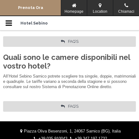
Menu di navigazione
Prenota Ora
Homepage
Location
Chiamaci
Camere
Hotel Sebino
Storia
FAQ’S
Dove Siamo
Quali sono le camere disponibili nel
vostro hotel?
Dintorni
All’Hotel Sebino Sarnico potrete scegliere tra singole, doppie, matrimoniali
e quadruple. Le tariffe variano a seconda della stagione e si possono
Offerte
consultare sul nostro Sistema di Prenotazione Online diretto.
Lingua:
FAQ’S
ITALIANO
Facebook
Condividi
Piazza Oliva Besenzoni, 1, 24067 Sarnico (BG), Italia
+39 035 910043
+39 347 197 1732