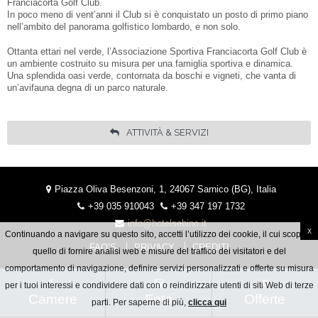
Franciacorta Golf Club.
In poco meno di vent’anni il Club si è conquistato un posto di primo piano
nell’ambito del panorama golfistico lombardo, e non solo.
Ottanta ettari nel verde, l’Associazione Sportiva Franciacorta Golf Club è
un ambiente costruito su misura per una famiglia sportiva e dinamica.
Una splendida oasi verde, contornata da boschi e vigneti, che vanta di
un’avifauna degna di un parco naturale.
ATTIVITÀ & SERVIZI
Piazza Oliva Besenzoni, 1, 24067 Sarnico (BG), Italia
+39 035 910043
+39 347 197 1732
info@hotelsebino.it
x
Continuando a navigare su questo sito, accetti l’utilizzo dei cookie, il cui scopo è
FAQ’S
PRIVACY
CREDITI
quello di fornire analisi web e misure del traffico dei visitatori e del
comportamento di navigazione, definire servizi personalizzati e offerte su misura
per i tuoi interessi e condividere dati con o reindirizzare utenti di siti Web di terze
Camere
Foto
Offerte
parti. Per saperne di più,
clicca qui