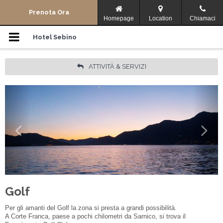
Menu di navigazione
Prenota Ora
Homepage
Location
Chiamaci
Camere
Hotel Sebino
Storia
ATTIVITÀ & SERVIZI
Dove Siamo
Dintorni
Offerte
Lingua:
Golf
ENGLISH
ITALIANO
Facebook
Condividi
Per gli amanti del Golf la zona si presta a grandi possibilità.
A Corte Franca, paese a pochi chilometri da Sarnico, si trova il